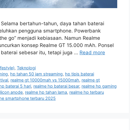
elama bertahun-tahun, daya tahan baterai
dikeluhkan pengguna smartphone. Powerbank
n the go” menjadi kebiasaan. Namun Realme
uncurkan konsep Realme GT 15.000 mAh. Ponsel
terai sebesar itu, tetapi juga …
Read more
festyle)
,
Teknologi
ming
,
hp tahan 50 jam streaming
,
hp tipis baterai
tival
,
realme gt 10000mah vs 15000mah
,
realme gt
hp baterai 5 hari
,
realme hp baterai besar
,
realme hp gaming
ilicon anode
,
realme hp tahan lama
,
realme hp terbaru
me smartphone terbaru 2025