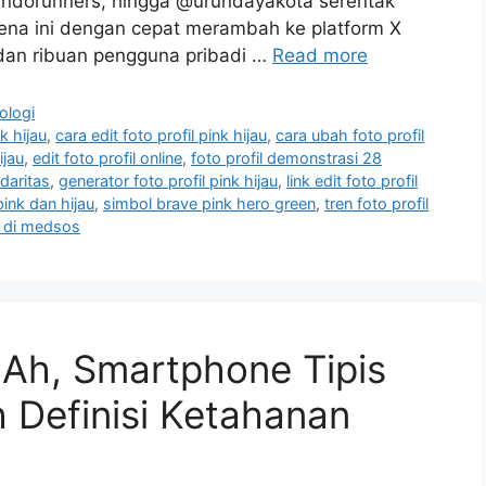
indorunners, hingga @urundayakota serentak
ena ini dengan cepat merambah ke platform X
 dan ribuan pengguna pribadi …
Read more
ologi
nk hijau
,
cara edit foto profil pink hijau
,
cara ubah foto profil
ijau
,
edit foto profil online
,
foto profil demonstrasi 28
idaritas
,
generator foto profil pink hijau
,
link edit foto profil
ink dan hijau
,
simbol brave pink hero green
,
tren foto profil
u di medsos
Ah, Smartphone Tipis
 Definisi Ketahanan