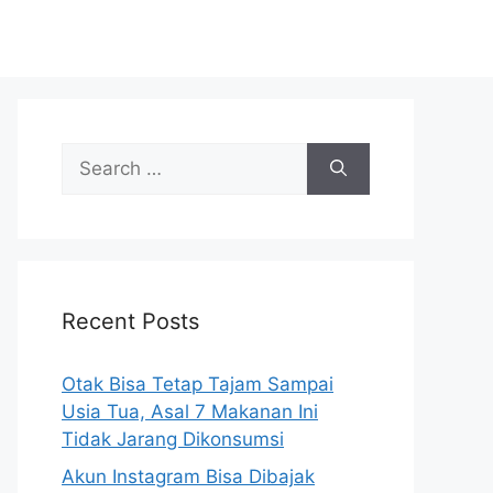
S
e
a
r
c
h
Recent Posts
f
o
r
Otak Bisa Tetap Tajam Sampai
:
Usia Tua, Asal 7 Makanan Ini
Tidak Jarang Dikonsumsi
Akun Instagram Bisa Dibajak