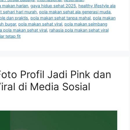
a makan harian
,
gaya hidup sehat 2025
,
healthy lifestyle ala
 sehari hari murah
,
pola makan sehat ala generasi muda
,
le dan praktis
,
pola makan sehat tanpa mahal
,
pola makan
uh bugar
,
pola makan sehat viral
,
pola makan seimbang
a pola makan sehat viral
,
rahasia pola makan sehat viral
r tetap fit
to Profil Jadi Pink dan
ral di Media Sosial