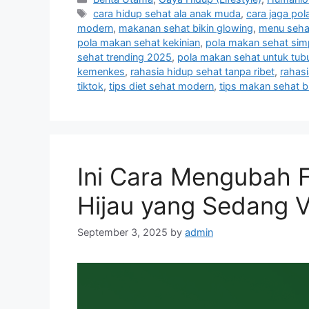
a
T
cara hidup sehat ala anak muda
,
cara jaga pol
t
a
modern
,
makanan sehat bikin glowing
,
menu sehat
e
g
pola makan sehat kekinian
,
pola makan sehat simp
g
s
sehat trending 2025
,
pola makan sehat untuk tub
o
kemenkes
,
rahasia hidup sehat tanpa ribet
,
rahasi
r
tiktok
,
tips diet sehat modern
,
tips makan sehat bia
i
e
s
Ini Cara Mengubah Fo
Hijau yang Sedang Vi
September 3, 2025
by
admin