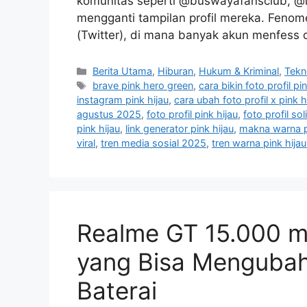
komunitas seperti @buswayafansclub, @
mengganti tampilan profil mereka. Fenom
(Twitter), di mana banyak akun menfess
C
Berita Utama
,
Hiburan
,
Hukum & Kriminal
,
Tekn
a
T
brave pink hero green
,
cara bikin foto profil pi
t
a
instagram pink hijau
,
cara ubah foto profil x pink h
e
g
agustus 2025
,
foto profil pink hijau
,
foto profil sol
g
s
pink hijau
,
link generator pink hijau
,
makna warna p
o
viral
,
tren media sosial 2025
,
tren warna pink hija
r
i
e
s
Realme GT 15.000 m
yang Bisa Mengubah
Baterai