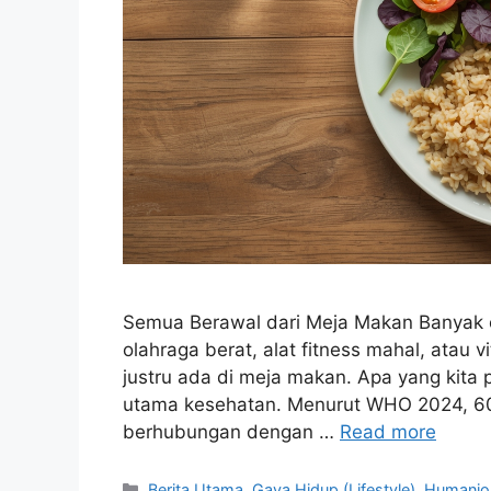
Semua Berawal dari Meja Makan Banyak o
olahraga berat, alat fitness mahal, atau 
justru ada di meja makan. Apa yang kita p
utama kesehatan. Menurut WHO 2024, 60 
berhubungan dengan …
Read more
C
Berita Utama
,
Gaya Hidup (Lifestyle)
,
Humanior