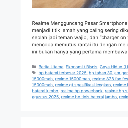
Realme Mengguncang Pasar Smartphone S
menjadi titik lemah yang paling sering 
seolah jadi teman wajib, dan “charger o
mencoba memutus rantai itu dengan mel
ini bukan hanya yang pertama membawa ba
C
Berita Utama
,
Ekonomi / Bisnis
,
Gaya Hidup (Li
a
T
hp baterai terbesar 2025
,
hp tahan 30 jam ga
t
a
15000mah
,
realme 15000mah
,
realme 828 fan fes
e
g
15000mah
,
realme gt spesifikasi lengkap
,
realme 
g
s
baterai jumbo
,
realme hp powerbank
,
realme hp s
o
agustus 2025
,
realme hp tipis baterai jumbo
,
real
r
i
e
s