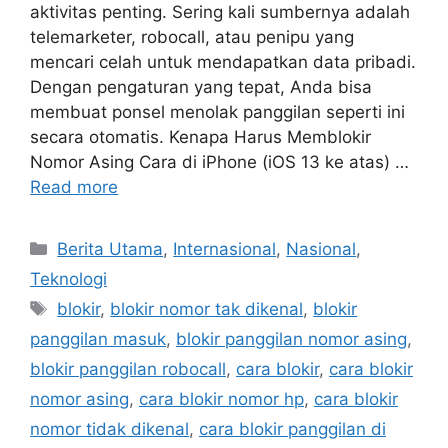
aktivitas penting. Sering kali sumbernya adalah
telemarketer, robocall, atau penipu yang
mencari celah untuk mendapatkan data pribadi.
Dengan pengaturan yang tepat, Anda bisa
membuat ponsel menolak panggilan seperti ini
secara otomatis. Kenapa Harus Memblokir
Nomor Asing Cara di iPhone (iOS 13 ke atas) …
Read more
C
Berita Utama
,
Internasional
,
Nasional
,
a
Teknologi
t
T
blokir
,
blokir nomor tak dikenal
,
blokir
e
a
panggilan masuk
,
blokir panggilan nomor asing
,
g
g
blokir panggilan robocall
,
cara blokir
,
cara blokir
o
s
r
nomor asing
,
cara blokir nomor hp
,
cara blokir
i
nomor tidak dikenal
,
cara blokir panggilan di
e