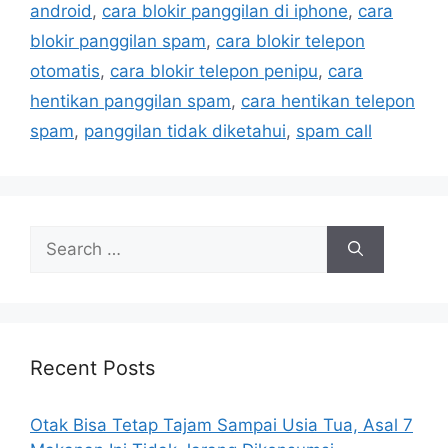
android
,
cara blokir panggilan di iphone
,
cara
s
blokir panggilan spam
,
cara blokir telepon
otomatis
,
cara blokir telepon penipu
,
cara
hentikan panggilan spam
,
cara hentikan telepon
spam
,
panggilan tidak diketahui
,
spam call
S
e
a
r
c
h
Recent Posts
f
o
Otak Bisa Tetap Tajam Sampai Usia Tua, Asal 7
r