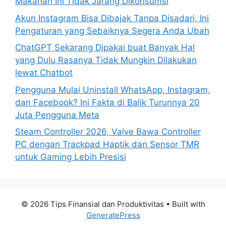
Makanan Ini Tidak Jarang Dikonsumsi
:
Akun Instagram Bisa Dibajak Tanpa Disadari, Ini
Pengaturan yang Sebaiknya Segera Anda Ubah
ChatGPT Sekarang Dipakai buat Banyak Hal
yang Dulu Rasanya Tidak Mungkin Dilakukan
lewat Chatbot
Pengguna Mulai Uninstall WhatsApp, Instagram,
dan Facebook? Ini Fakta di Balik Turunnya 20
Juta Pengguna Meta
Steam Controller 2026, Valve Bawa Controller
PC dengan Trackpad Haptik dan Sensor TMR
untuk Gaming Lebih Presisi
© 2026 Tips Finansial dan Produktivitas
• Built with
GeneratePress