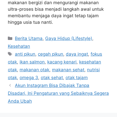
makanan bergizi dan mengurangi makanan
ultra-proses bisa menjadi langkah awal untuk
membantu menjaga daya ingat tetap tajam
hingga usia tua nanti.
C
Berita Utama
,
Gaya Hidup (Lifestyle)
,
a
Kesehatan
t
T
anti pikun
,
cegah pikun
,
daya ingat
,
fokus
e
a
otak
,
ikan salmon
,
kacang kenari
,
kesehatan
g
g
otak
,
makanan otak
,
makanan sehat
,
nutrisi
o
s
r
otak
,
omega 3
,
otak sehat
,
otak tajam
i
Akun Instagram Bisa Dibajak Tanpa
e
Disadari, Ini Pengaturan yang Sebaiknya Segera
s
Anda Ubah