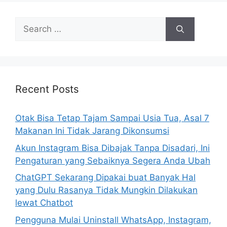
S
e
a
r
c
h
Recent Posts
f
o
Otak Bisa Tetap Tajam Sampai Usia Tua, Asal 7
r
Makanan Ini Tidak Jarang Dikonsumsi
:
Akun Instagram Bisa Dibajak Tanpa Disadari, Ini
Pengaturan yang Sebaiknya Segera Anda Ubah
ChatGPT Sekarang Dipakai buat Banyak Hal
yang Dulu Rasanya Tidak Mungkin Dilakukan
lewat Chatbot
Pengguna Mulai Uninstall WhatsApp, Instagram,