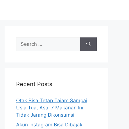
S
e
a
r
c
h
Recent Posts
f
o
r
Otak Bisa Tetap Tajam Sampai
:
Usia Tua, Asal 7 Makanan Ini
Tidak Jarang Dikonsumsi
Akun Instagram Bisa Dibajak