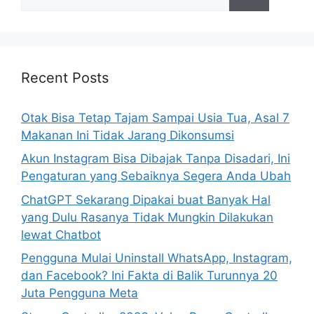
e
a
r
c
h
Recent Posts
f
o
Otak Bisa Tetap Tajam Sampai Usia Tua, Asal 7
r
Makanan Ini Tidak Jarang Dikonsumsi
:
Akun Instagram Bisa Dibajak Tanpa Disadari, Ini
Pengaturan yang Sebaiknya Segera Anda Ubah
ChatGPT Sekarang Dipakai buat Banyak Hal
yang Dulu Rasanya Tidak Mungkin Dilakukan
lewat Chatbot
Pengguna Mulai Uninstall WhatsApp, Instagram,
dan Facebook? Ini Fakta di Balik Turunnya 20
Juta Pengguna Meta