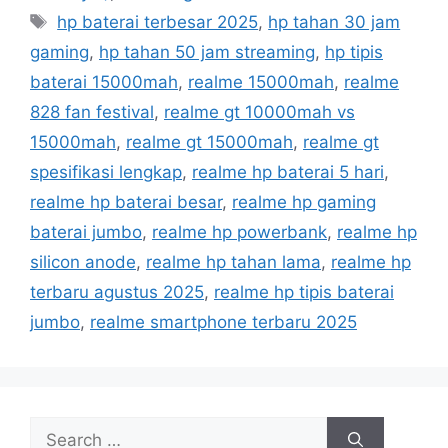
t
T
hp baterai terbesar 2025
,
hp tahan 30 jam
e
a
gaming
,
hp tahan 50 jam streaming
,
hp tipis
g
g
baterai 15000mah
,
realme 15000mah
,
realme
o
s
r
828 fan festival
,
realme gt 10000mah vs
i
15000mah
,
realme gt 15000mah
,
realme gt
e
spesifikasi lengkap
,
realme hp baterai 5 hari
,
s
realme hp baterai besar
,
realme hp gaming
baterai jumbo
,
realme hp powerbank
,
realme hp
silicon anode
,
realme hp tahan lama
,
realme hp
terbaru agustus 2025
,
realme hp tipis baterai
jumbo
,
realme smartphone terbaru 2025
S