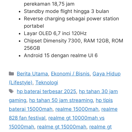
perekaman 18,75 jam
Standby mode flight hingga 3 bulan
Reverse charging sebagai power station
portabel
Layar OLED 6,7 inci 120Hz
Chipset Dimensity 7300, RAM 12GB, ROM
256GB
Android 15 dengan realme UI 6
C
Berita Utama
,
Ekonomi / Bisnis
,
Gaya Hidup
a
(Lifestyle)
,
Teknologi
t
T
hp baterai terbesar 2025
,
hp tahan 30 jam
e
a
gaming
,
hp tahan 50 jam streaming
,
hp tipis
g
g
baterai 15000mah
,
realme 15000mah
,
realme
o
s
r
828 fan festival
,
realme gt 10000mah vs
i
15000mah
,
realme gt 15000mah
,
realme gt
e