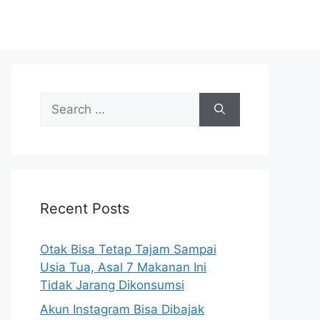
S
e
a
r
c
h
Recent Posts
f
o
r
Otak Bisa Tetap Tajam Sampai
:
Usia Tua, Asal 7 Makanan Ini
Tidak Jarang Dikonsumsi
Akun Instagram Bisa Dibajak