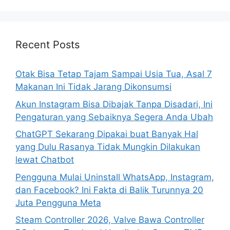
a
r
c
h
Recent Posts
f
o
Otak Bisa Tetap Tajam Sampai Usia Tua, Asal 7
r
Makanan Ini Tidak Jarang Dikonsumsi
:
Akun Instagram Bisa Dibajak Tanpa Disadari, Ini
Pengaturan yang Sebaiknya Segera Anda Ubah
ChatGPT Sekarang Dipakai buat Banyak Hal
yang Dulu Rasanya Tidak Mungkin Dilakukan
lewat Chatbot
Pengguna Mulai Uninstall WhatsApp, Instagram,
dan Facebook? Ini Fakta di Balik Turunnya 20
Juta Pengguna Meta
Steam Controller 2026, Valve Bawa Controller