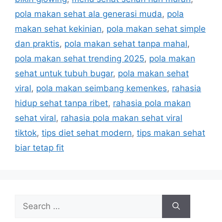
e
pola makan sehat ala generasi muda
,
pola
s
makan sehat kekinian
,
pola makan sehat simple
dan praktis
,
pola makan sehat tanpa mahal
,
pola makan sehat trending 2025
,
pola makan
sehat untuk tubuh bugar
,
pola makan sehat
viral
,
pola makan seimbang kemenkes
,
rahasia
hidup sehat tanpa ribet
,
rahasia pola makan
sehat viral
,
rahasia pola makan sehat viral
tiktok
,
tips diet sehat modern
,
tips makan sehat
biar tetap fit
S
e