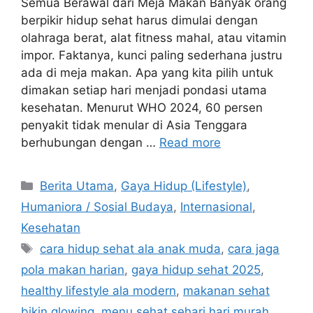
Semua Berawal dari Meja Makan Banyak orang
berpikir hidup sehat harus dimulai dengan
olahraga berat, alat fitness mahal, atau vitamin
impor. Faktanya, kunci paling sederhana justru
ada di meja makan. Apa yang kita pilih untuk
dimakan setiap hari menjadi pondasi utama
kesehatan. Menurut WHO 2024, 60 persen
penyakit tidak menular di Asia Tenggara
berhubungan dengan …
Read more
C
Berita Utama
,
Gaya Hidup (Lifestyle)
,
a
Humaniora / Sosial Budaya
,
Internasional
,
t
Kesehatan
e
T
cara hidup sehat ala anak muda
,
cara jaga
g
a
pola makan harian
,
gaya hidup sehat 2025
,
o
g
r
healthy lifestyle ala modern
,
makanan sehat
s
i
bikin glowing
,
menu sehat sehari hari murah
,