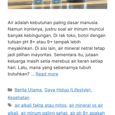
Air adalah kebutuhan paling dasar manusia.
Namun ironisnya, justru soal air minum muncul
banyak kebingungan. Di rak toko, botol dengan
tulisan pH 8+ atau 9+ tampak lebih
meyakinkan. Di sisi lain, air mineral netral tetap
jadi pilihan mayoritas. Sementara itu, jutaan
keluarga masih setia merebus air keran setiap
hari. Lalu, mana yang sebenarnya tubuh
butuhkan? …
Read more
C
Berita Utama
,
Gaya Hidup (Lifestyle)
,
a
Kesehatan
t
T
air alkali fakta atau mitos
,
air mineral vs air
e
a
alkali
,
air minum paling sehat
,
air ph 8+ apakah
g