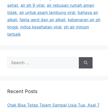
g
sehat
,
air ph 9 viral
,
air rebusan rumah aman
o
s
r
tidak
,
air untuk asam lambung viral
,
bahaya air
i
alkali
,
fakta gerd dan air alkali
,
kebenaran air ph
e
tinggi
,
mitos kesehatan viral
,
ph air minum
s
terbaik
S
e
a
r
c
h
Recent Posts
f
o
Otak Bisa Tetap Tajam Sampai Usia Tua, Asal 7