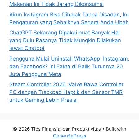
r
Makanan Ini Tidak Jarang Dikonsumsi
:
Akun Instagram Bisa Dibajak Tanpa Disadari, Ini
Pengaturan yang Sebaiknya Segera Anda Ubah
ChatGPT Sekarang Dipakai buat Banyak Hal
yang Dulu Rasanya Tidak Mungkin Dilakukan
lewat Chatbot
Pengguna Mulai Uninstall WhatsApp, Instagram,
dan Facebook? Ini Fakta di Balik Turunnya 20
Juta Pengguna Meta
Steam Controller 2026, Valve Bawa Controller
PC dengan Trackpad Haptik dan Sensor TMR
untuk Gaming Lebih Presisi
© 2026 Tips Finansial dan Produktivitas
• Built with
GeneratePress