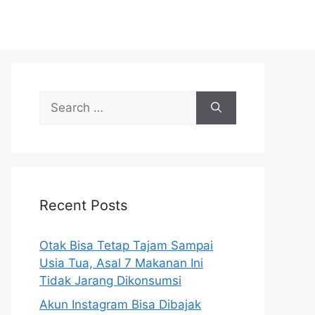
S
e
a
r
c
h
Recent Posts
f
o
r
Otak Bisa Tetap Tajam Sampai
:
Usia Tua, Asal 7 Makanan Ini
Tidak Jarang Dikonsumsi
Akun Instagram Bisa Dibajak