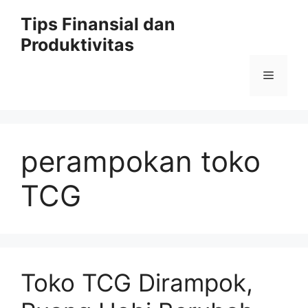
Skip
Tips Finansial dan
to
Produktivitas
content
Menu
perampokan toko
TCG
Toko TCG Dirampok,