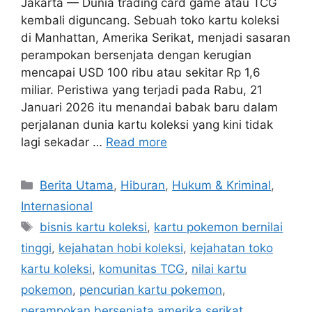
Jakarta — Dunia trading card game atau TCG
kembali diguncang. Sebuah toko kartu koleksi
di Manhattan, Amerika Serikat, menjadi sasaran
perampokan bersenjata dengan kerugian
mencapai USD 100 ribu atau sekitar Rp 1,6
miliar. Peristiwa yang terjadi pada Rabu, 21
Januari 2026 itu menandai babak baru dalam
perjalanan dunia kartu koleksi yang kini tidak
lagi sekadar …
Read more
C
Berita Utama
,
Hiburan
,
Hukum & Kriminal
,
a
Internasional
t
T
bisnis kartu koleksi
,
kartu pokemon bernilai
e
a
tinggi
,
kejahatan hobi koleksi
,
kejahatan toko
g
g
kartu koleksi
,
komunitas TCG
,
nilai kartu
o
s
r
pokemon
,
pencurian kartu pokemon
,
i
perampokan bersenjata amerika serikat
,