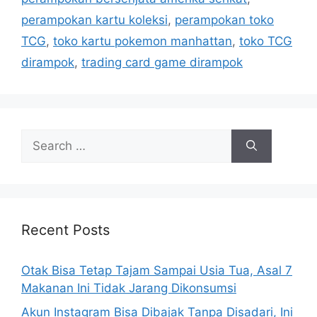
e
perampokan kartu koleksi
,
perampokan toko
s
TCG
,
toko kartu pokemon manhattan
,
toko TCG
dirampok
,
trading card game dirampok
S
e
a
r
c
h
Recent Posts
f
o
Otak Bisa Tetap Tajam Sampai Usia Tua, Asal 7
r
Makanan Ini Tidak Jarang Dikonsumsi
:
Akun Instagram Bisa Dibajak Tanpa Disadari, Ini