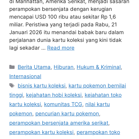
di Manhattan, Amerika Serikat, menjadi sasaran
perampokan bersenjata dengan kerugian
mencapai USD 100 ribu atau sekitar Rp 1,6
miliar. Peristiwa yang terjadi pada Rabu, 21
Januari 2026 itu menandai babak baru dalam
perjalanan dunia kartu koleksi yang kini tidak
lagi sekadar …
Read more
C
Berita Utama
,
Hiburan
,
Hukum & Kriminal
,
a
Internasional
t
T
bisnis kartu koleksi
,
kartu pokemon bernilai
e
a
tinggi
,
kejahatan hobi koleksi
,
kejahatan toko
g
g
kartu koleksi
,
komunitas TCG
,
nilai kartu
o
s
r
pokemon
,
pencurian kartu pokemon
,
i
perampokan bersenjata amerika serikat
,
e
perampokan kartu koleksi
,
perampokan toko
s