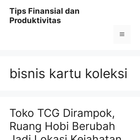
Skip
Tips Finansial dan
to
Produktivitas
content
Menu
bisnis kartu koleksi
Toko TCG Dirampok,
Ruang Hobi Berubah
Jadi Lokasi Kejahatan