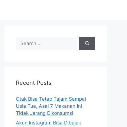
S
e
a
r
c
h
Recent Posts
f
o
r
Otak Bisa Tetap Tajam Sampai
:
Usia Tua, Asal 7 Makanan Ini
Tidak Jarang Dikonsumsi
Akun Instagram Bisa Dibajak