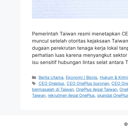
Pemerintah Taiwan resmi menetapkan CEO
muncul setelah otoritas kejaksaan Taiwan
dugaan perekrutan tenaga kerja lokal tanp
perhatian luas karena menyangkut sektor 
isu sensitif hubungan lintas selat antar
C
Berita Utama
,
Ekonomi / Bisnis
,
Hukum & Krimi
a
T
CEO Oneplus
,
CEO OnePlus buronan
,
CEO One
t
a
bermasalah di Taiwan
,
OnePlus ilegal Taiwan
,
OneP
e
g
Taiwan
,
rekrutmen ilegal OnePlus
,
skandal OnePlus
g
s
o
r
i
©
e