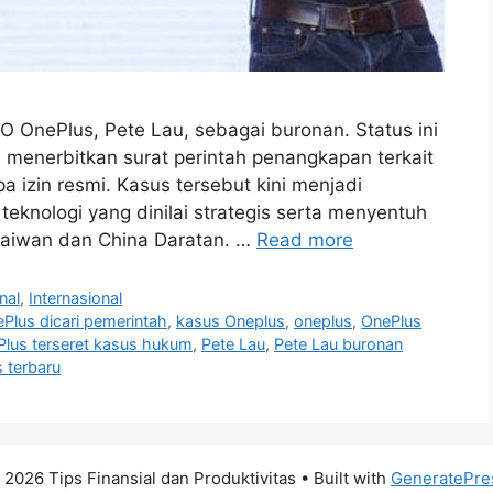
 OnePlus, Pete Lau, sebagai buronan. Status ini
 menerbitkan surat perintah penangkapan terkait
a izin resmi. Kasus tersebut kini menjadi
teknologi yang dinilai strategis serta menyentuh
a Taiwan dan China Daratan. …
Read more
nal
,
Internasional
Plus dicari pemerintah
,
kasus Oneplus
,
oneplus
,
OnePlus
lus terseret kasus hukum
,
Pete Lau
,
Pete Lau buronan
 terbaru
 2026 Tips Finansial dan Produktivitas
• Built with
GeneratePre