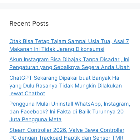
r
c
h
Recent Posts
f
o
Otak Bisa Tetap Tajam Sampai Usia Tua, Asal 7
r
Makanan Ini Tidak Jarang Dikonsumsi
:
Akun Instagram Bisa Dibajak Tanpa Disadari, Ini
Pengaturan yang Sebaiknya Segera Anda Ubah
ChatGPT Sekarang Dipakai buat Banyak Hal
yang Dulu Rasanya Tidak Mungkin Dilakukan
lewat Chatbot
Pengguna Mulai Uninstall WhatsApp, Instagram,
dan Facebook? Ini Fakta di Balik Turunnya 20
Juta Pengguna Meta
Steam Controller 2026, Valve Bawa Controller
PC dengan Trackpad Haptik dan Sensor TMR