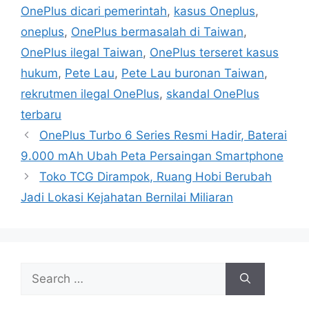
a
OnePlus dicari pemerintah
,
kasus Oneplus
,
g
g
oneplus
,
OnePlus bermasalah di Taiwan
,
o
s
r
OnePlus ilegal Taiwan
,
OnePlus terseret kasus
i
hukum
,
Pete Lau
,
Pete Lau buronan Taiwan
,
e
rekrutmen ilegal OnePlus
,
skandal OnePlus
s
terbaru
OnePlus Turbo 6 Series Resmi Hadir, Baterai
9.000 mAh Ubah Peta Persaingan Smartphone
Toko TCG Dirampok, Ruang Hobi Berubah
Jadi Lokasi Kejahatan Bernilai Miliaran
S
e
a