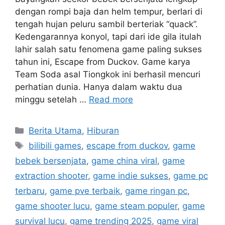
dengan rompi baja dan helm tempur, berlari di
tengah hujan peluru sambil berteriak “quack”.
Kedengarannya konyol, tapi dari ide gila itulah
lahir salah satu fenomena game paling sukses
tahun ini, Escape from Duckov. Game karya
Team Soda asal Tiongkok ini berhasil mencuri
perhatian dunia. Hanya dalam waktu dua
minggu setelah …
Read more
C
Berita Utama
,
Hiburan
a
T
bilibili games
,
escape from duckov
,
game
t
a
bebek bersenjata
,
game china viral
,
game
e
g
extraction shooter
,
game indie sukses
,
game pc
g
s
terbaru
,
game pve terbaik
,
game ringan pc
,
o
r
game shooter lucu
,
game steam populer
,
game
i
survival lucu
,
game trending 2025
,
game viral