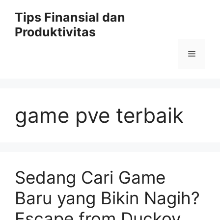
Skip
Tips Finansial dan
to
Produktivitas
content
Menu
game pve terbaik
Sedang Cari Game
Baru yang Bikin Nagih?
Escape from Duckov