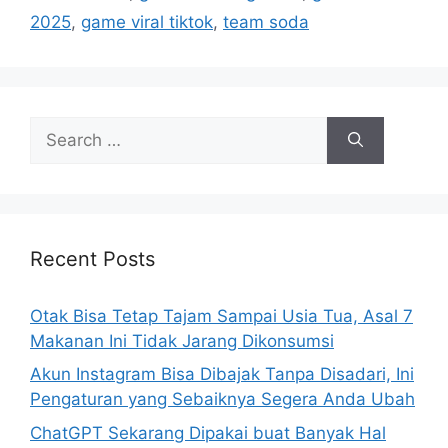
e
2025
,
game viral tiktok
,
team soda
s
S
e
a
r
c
h
Recent Posts
f
o
Otak Bisa Tetap Tajam Sampai Usia Tua, Asal 7
r
Makanan Ini Tidak Jarang Dikonsumsi
:
Akun Instagram Bisa Dibajak Tanpa Disadari, Ini
Pengaturan yang Sebaiknya Segera Anda Ubah
ChatGPT Sekarang Dipakai buat Banyak Hal