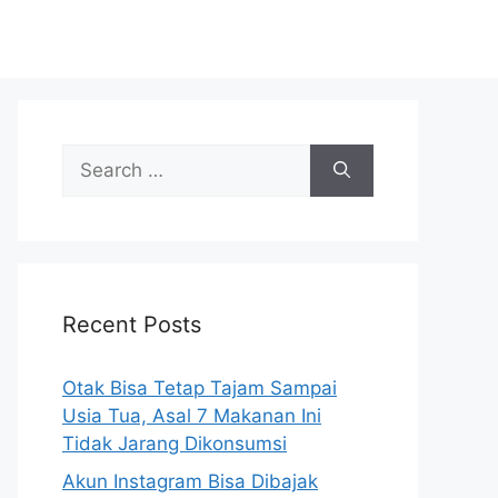
S
e
a
r
c
h
Recent Posts
f
o
r
Otak Bisa Tetap Tajam Sampai
:
Usia Tua, Asal 7 Makanan Ini
Tidak Jarang Dikonsumsi
Akun Instagram Bisa Dibajak