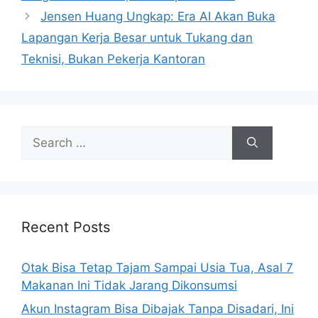
Jensen Huang Ungkap: Era AI Akan Buka
Lapangan Kerja Besar untuk Tukang dan
Teknisi, Bukan Pekerja Kantoran
S
e
a
r
c
h
Recent Posts
f
o
Otak Bisa Tetap Tajam Sampai Usia Tua, Asal 7
r
Makanan Ini Tidak Jarang Dikonsumsi
:
Akun Instagram Bisa Dibajak Tanpa Disadari, Ini