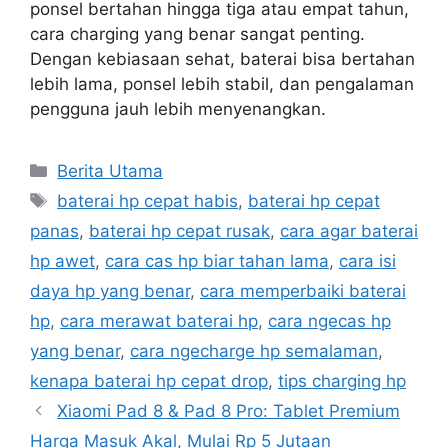
ponsel bertahan hingga tiga atau empat tahun,
cara charging yang benar sangat penting.
Dengan kebiasaan sehat, baterai bisa bertahan
lebih lama, ponsel lebih stabil, dan pengalaman
pengguna jauh lebih menyenangkan.
C
Berita Utama
a
T
baterai hp cepat habis
,
baterai hp cepat
t
a
panas
,
baterai hp cepat rusak
,
cara agar baterai
e
g
hp awet
,
cara cas hp biar tahan lama
,
cara isi
g
s
daya hp yang benar
,
cara memperbaiki baterai
o
r
hp
,
cara merawat baterai hp
,
cara ngecas hp
i
yang benar
,
cara ngecharge hp semalaman
,
e
kenapa baterai hp cepat drop
,
tips charging hp
s
Xiaomi Pad 8 & Pad 8 Pro: Tablet Premium
Harga Masuk Akal, Mulai Rp 5 Jutaan