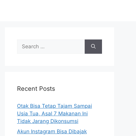
S
e
a
r
c
h
Recent Posts
f
o
r
Otak Bisa Tetap Tajam Sampai
:
Usia Tua, Asal 7 Makanan Ini
Tidak Jarang Dikonsumsi
Akun Instagram Bisa Dibajak