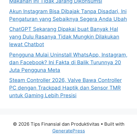
Makanan Ini Tidak Jarang Dikonsumsi
:
Akun Instagram Bisa Dibajak Tanpa Disadari, Ini
Pengaturan yang Sebaiknya Segera Anda Ubah
ChatGPT Sekarang Dipakai buat Banyak Hal
yang Dulu Rasanya Tidak Mungkin Dilakukan
lewat Chatbot
Pengguna Mulai Uninstall WhatsApp, Instagram,
dan Facebook? Ini Fakta di Balik Turunnya 20
Juta Pengguna Meta
Steam Controller 2026, Valve Bawa Controller
PC dengan Trackpad Haptik dan Sensor TMR
untuk Gaming Lebih Presisi
© 2026 Tips Finansial dan Produktivitas
• Built with
GeneratePress