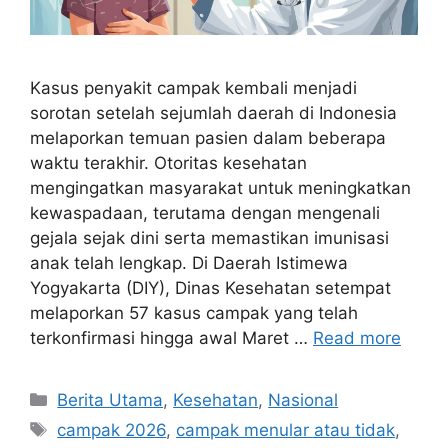
Kasus penyakit campak kembali menjadi
sorotan setelah sejumlah daerah di Indonesia
melaporkan temuan pasien dalam beberapa
waktu terakhir. Otoritas kesehatan
mengingatkan masyarakat untuk meningkatkan
kewaspadaan, terutama dengan mengenali
gejala sejak dini serta memastikan imunisasi
anak telah lengkap. Di Daerah Istimewa
Yogyakarta (DIY), Dinas Kesehatan setempat
melaporkan 57 kasus campak yang telah
terkonfirmasi hingga awal Maret …
Read more
C
Berita Utama
,
Kesehatan
,
Nasional
a
T
campak 2026
,
campak menular atau tidak
,
t