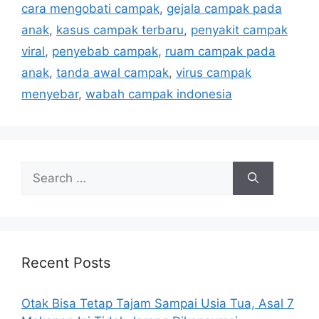
a
cara mengobati campak
,
gejala campak pada
e
g
anak
,
kasus campak terbaru
,
penyakit campak
g
s
viral
,
penyebab campak
,
ruam campak pada
o
r
anak
,
tanda awal campak
,
virus campak
i
menyebar
,
wabah campak indonesia
e
s
S
e
a
r
c
h
Recent Posts
f
o
Otak Bisa Tetap Tajam Sampai Usia Tua, Asal 7
r