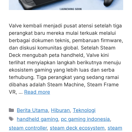
Valve kembali menjadi pusat atensi setelah tiga
perangkat baru mereka mulai terkuak melalui
berbagai dokumen teknis, pembaruan firmware,
dan diskusi komunitas global. Setelah Steam
Deck mengubah peta handheld, Valve kini
terlihat menyiapkan langkah berikutnya menuju
ekosistem gaming yang lebih luas dan serba
terhubung. Tiga perangkat yang sedang ramai
dibahas adalah Steam Machine, Steam Frame
VR, …
Read more
C
Berita Utama
,
Hiburan
,
Teknologi
a
T
handheld gaming
,
pc gaming indonesia
,
t
a
steam controller
,
steam deck ecosystem
,
steam
e