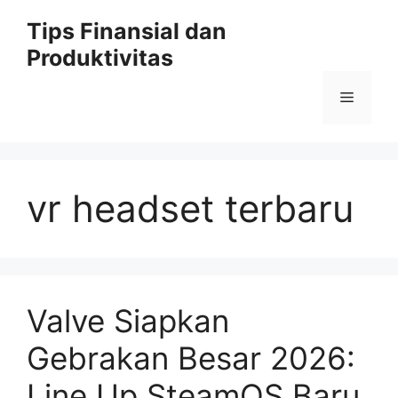
Skip
Tips Finansial dan
to
Produktivitas
content
Menu
vr headset terbaru
Valve Siapkan
Gebrakan Besar 2026:
Line Up SteamOS Baru