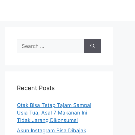
S
e
a
r
c
h
Recent Posts
f
o
r
Otak Bisa Tetap Tajam Sampai
:
Usia Tua, Asal 7 Makanan Ini
Tidak Jarang Dikonsumsi
Akun Instagram Bisa Dibajak