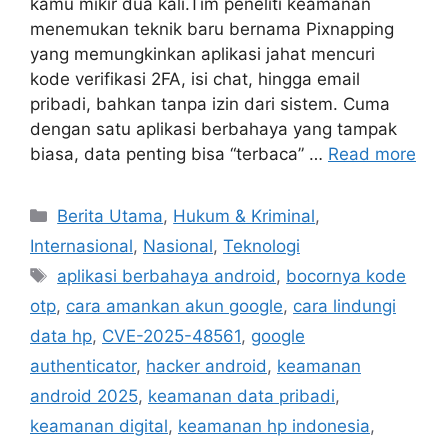
kamu mikir dua kali.Tim peneliti keamanan
menemukan teknik baru bernama Pixnapping
yang memungkinkan aplikasi jahat mencuri
kode verifikasi 2FA, isi chat, hingga email
pribadi, bahkan tanpa izin dari sistem. Cuma
dengan satu aplikasi berbahaya yang tampak
biasa, data penting bisa “terbaca” …
Read more
C
Berita Utama
,
Hukum & Kriminal
,
a
Internasional
,
Nasional
,
Teknologi
t
T
aplikasi berbahaya android
,
bocornya kode
e
a
otp
,
cara amankan akun google
,
cara lindungi
g
g
data hp
,
CVE-2025-48561
,
google
o
s
r
authenticator
,
hacker android
,
keamanan
i
android 2025
,
keamanan data pribadi
,
e
keamanan digital
,
keamanan hp indonesia
,
s