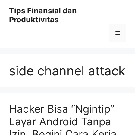
Skip
Tips Finansial dan
to
Produktivitas
content
Menu
side channel attack
Hacker Bisa “Ngintip”
Layar Android Tanpa
Izin, Begini Cara Kerja