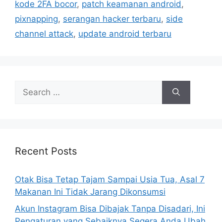
kode 2FA bocor
,
patch keamanan android
,
pixnapping
,
serangan hacker terbaru
,
side
channel attack
,
update android terbaru
S
e
a
r
c
h
Recent Posts
f
o
Otak Bisa Tetap Tajam Sampai Usia Tua, Asal 7
r
Makanan Ini Tidak Jarang Dikonsumsi
:
Akun Instagram Bisa Dibajak Tanpa Disadari, Ini
Pengaturan yang Sebaiknya Segera Anda Ubah