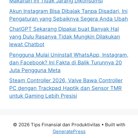
Makanan Ini Tidak Jarang Dikonsumsi
:
Akun Instagram Bisa Dibajak Tanpa Disadari, Ini
Pengaturan yang Sebaiknya Segera Anda Ubah
ChatGPT Sekarang Dipakai buat Banyak Hal
yang Dulu Rasanya Tidak Mungkin Dilakukan
lewat Chatbot
Pengguna Mulai Uninstall WhatsApp, Instagram,
dan Facebook? Ini Fakta di Balik Turunnya 20
Juta Pengguna Meta
Steam Controller 2026, Valve Bawa Controller
PC dengan Trackpad Haptik dan Sensor TMR
untuk Gaming Lebih Presisi
© 2026 Tips Finansial dan Produktivitas
• Built with
GeneratePress