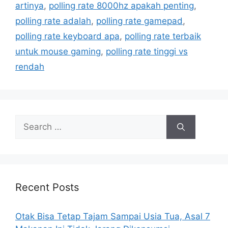
r
artinya
,
polling rate 8000hz apakah penting
,
i
polling rate adalah
,
polling rate gamepad
,
e
polling rate keyboard apa
,
polling rate terbaik
s
untuk mouse gaming
,
polling rate tinggi vs
rendah
S
e
a
r
c
h
Recent Posts
f
o
Otak Bisa Tetap Tajam Sampai Usia Tua, Asal 7
r