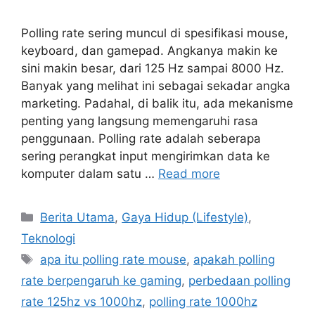
Polling rate sering muncul di spesifikasi mouse,
keyboard, dan gamepad. Angkanya makin ke
sini makin besar, dari 125 Hz sampai 8000 Hz.
Banyak yang melihat ini sebagai sekadar angka
marketing. Padahal, di balik itu, ada mekanisme
penting yang langsung memengaruhi rasa
penggunaan. Polling rate adalah seberapa
sering perangkat input mengirimkan data ke
komputer dalam satu …
Read more
C
Berita Utama
,
Gaya Hidup (Lifestyle)
,
a
Teknologi
t
T
apa itu polling rate mouse
,
apakah polling
e
a
rate berpengaruh ke gaming
,
perbedaan polling
g
g
rate 125hz vs 1000hz
,
polling rate 1000hz
o
s