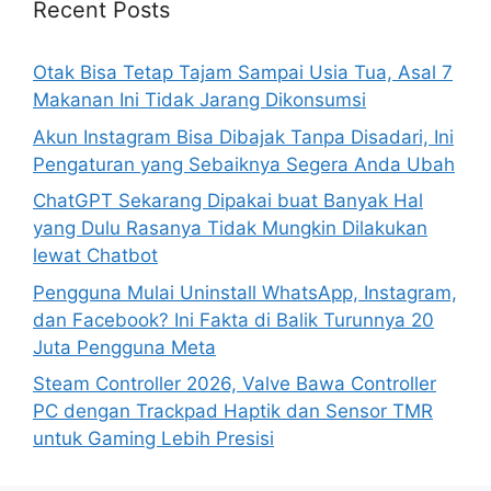
h
Recent Posts
f
o
Otak Bisa Tetap Tajam Sampai Usia Tua, Asal 7
r
Makanan Ini Tidak Jarang Dikonsumsi
:
Akun Instagram Bisa Dibajak Tanpa Disadari, Ini
Pengaturan yang Sebaiknya Segera Anda Ubah
ChatGPT Sekarang Dipakai buat Banyak Hal
yang Dulu Rasanya Tidak Mungkin Dilakukan
lewat Chatbot
Pengguna Mulai Uninstall WhatsApp, Instagram,
dan Facebook? Ini Fakta di Balik Turunnya 20
Juta Pengguna Meta
Steam Controller 2026, Valve Bawa Controller
PC dengan Trackpad Haptik dan Sensor TMR
untuk Gaming Lebih Presisi