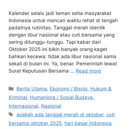
Kalender selalu jadi teman setia masyarakat
Indonesia untuk mencari waktu rehat di tengah
padatnya rutinitas. Tanggal merah identik
dengan libur nasional atau cuti bersama yang
sering ditunggu-tunggu. Tapi kabar dari
Oktober 2025 ini bikin banyak orang kaget
bahkan kecewa: tidak ada libur nasional sama
sekali di bulan ini. Ya, benar. Pemerintah lewat
Surat Keputusan Bersama …
Read more
C
Berita Utama
,
Ekonomi / Bisnis
,
Hukum &
a
Kriminal
,
Humaniora / Sosial Budaya
,
t
Internasional
,
Nasional
e
T
apakah ada tanggal merah di oktober
,
cuti
g
a
bersama oktober 2025
,
hari besar indonesia
o
g