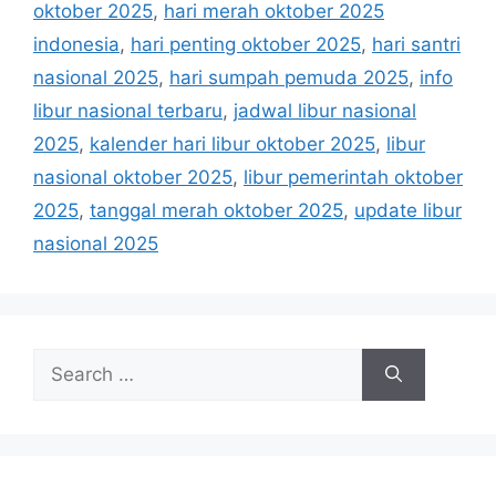
r
oktober 2025
,
hari merah oktober 2025
s
i
indonesia
,
hari penting oktober 2025
,
hari santri
e
nasional 2025
,
hari sumpah pemuda 2025
,
info
s
libur nasional terbaru
,
jadwal libur nasional
2025
,
kalender hari libur oktober 2025
,
libur
nasional oktober 2025
,
libur pemerintah oktober
2025
,
tanggal merah oktober 2025
,
update libur
nasional 2025
S
e
a
r
c