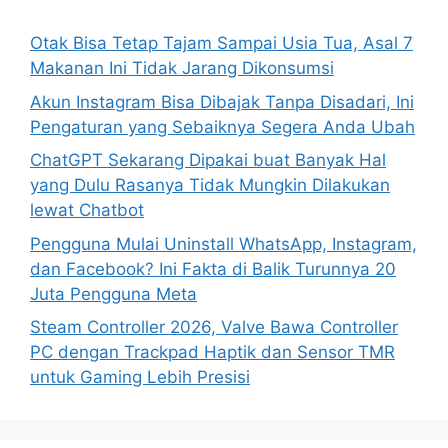
f
o
Otak Bisa Tetap Tajam Sampai Usia Tua, Asal 7
r
Makanan Ini Tidak Jarang Dikonsumsi
:
Akun Instagram Bisa Dibajak Tanpa Disadari, Ini
Pengaturan yang Sebaiknya Segera Anda Ubah
ChatGPT Sekarang Dipakai buat Banyak Hal
yang Dulu Rasanya Tidak Mungkin Dilakukan
lewat Chatbot
Pengguna Mulai Uninstall WhatsApp, Instagram,
dan Facebook? Ini Fakta di Balik Turunnya 20
Juta Pengguna Meta
Steam Controller 2026, Valve Bawa Controller
PC dengan Trackpad Haptik dan Sensor TMR
untuk Gaming Lebih Presisi