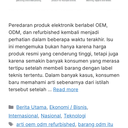
Peredaran produk elektronik berlabel OEM,
ODM, dan refurbished kembali menjadi
perhatian dalam beberapa waktu terakhir. Isu
ini mengemuka bukan hanya karena harga
produk resmi yang cenderung tinggi, tetapi juga
karena semakin banyak konsumen yang merasa
tertipu setelah membeli barang dengan label
teknis tertentu. Dalam banyak kasus, konsumen
baru memahami arti sebenarnya dari istilah
tersebut setelah …
Read more
C
Berita Utama
,
Ekonomi / Bisnis
,
a
Internasional
,
Nasional
,
Teknologi
t
T
arti oem odm refurbished
,
barang odm itu
e