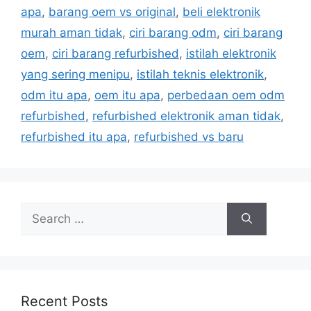
a
apa
,
barang oem vs original
,
beli elektronik
g
g
murah aman tidak
,
ciri barang odm
,
ciri barang
o
s
r
oem
,
ciri barang refurbished
,
istilah elektronik
i
yang sering menipu
,
istilah teknis elektronik
,
e
odm itu apa
,
oem itu apa
,
perbedaan oem odm
s
refurbished
,
refurbished elektronik aman tidak
,
refurbished itu apa
,
refurbished vs baru
S
e
a
r
c
h
Recent Posts