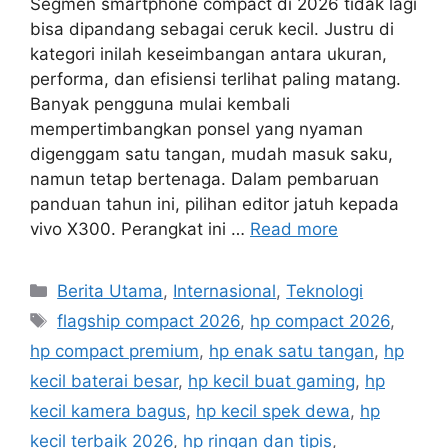
Segmen smartphone compact di 2026 tidak lagi
bisa dipandang sebagai ceruk kecil. Justru di
kategori inilah keseimbangan antara ukuran,
performa, dan efisiensi terlihat paling matang.
Banyak pengguna mulai kembali
mempertimbangkan ponsel yang nyaman
digenggam satu tangan, mudah masuk saku,
namun tetap bertenaga. Dalam pembaruan
panduan tahun ini, pilihan editor jatuh kepada
vivo X300. Perangkat ini …
Read more
C
Berita Utama
,
Internasional
,
Teknologi
a
T
flagship compact 2026
,
hp compact 2026
,
t
a
hp compact premium
,
hp enak satu tangan
,
hp
e
g
kecil baterai besar
,
hp kecil buat gaming
,
hp
g
s
kecil kamera bagus
,
hp kecil spek dewa
,
hp
o
r
kecil terbaik 2026
,
hp ringan dan tipis
,