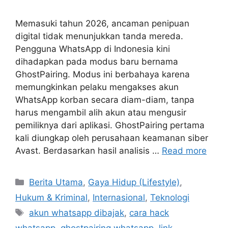
Memasuki tahun 2026, ancaman penipuan
digital tidak menunjukkan tanda mereda.
Pengguna WhatsApp di Indonesia kini
dihadapkan pada modus baru bernama
GhostPairing. Modus ini berbahaya karena
memungkinkan pelaku mengakses akun
WhatsApp korban secara diam-diam, tanpa
harus mengambil alih akun atau mengusir
pemiliknya dari aplikasi. GhostPairing pertama
kali diungkap oleh perusahaan keamanan siber
Avast. Berdasarkan hasil analisis …
Read more
C
Berita Utama
,
Gaya Hidup (Lifestyle)
,
a
Hukum & Kriminal
,
Internasional
,
Teknologi
t
T
akun whatsapp dibajak
,
cara hack
e
a