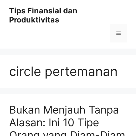
Skip
Tips Finansial dan
to
Produktivitas
content
Menu
circle pertemanan
Bukan Menjauh Tanpa
Alasan: Ini 10 Tipe
Orang yang Diam-Diam