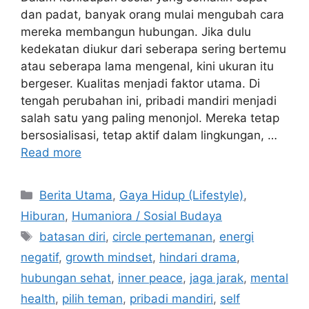
dan padat, banyak orang mulai mengubah cara
mereka membangun hubungan. Jika dulu
kedekatan diukur dari seberapa sering bertemu
atau seberapa lama mengenal, kini ukuran itu
bergeser. Kualitas menjadi faktor utama. Di
tengah perubahan ini, pribadi mandiri menjadi
salah satu yang paling menonjol. Mereka tetap
bersosialisasi, tetap aktif dalam lingkungan, …
Read more
C
Berita Utama
,
Gaya Hidup (Lifestyle)
,
a
Hiburan
,
Humaniora / Sosial Budaya
t
T
batasan diri
,
circle pertemanan
,
energi
e
a
negatif
,
growth mindset
,
hindari drama
,
g
g
hubungan sehat
,
inner peace
,
jaga jarak
,
mental
o
s
r
health
,
pilih teman
,
pribadi mandiri
,
self