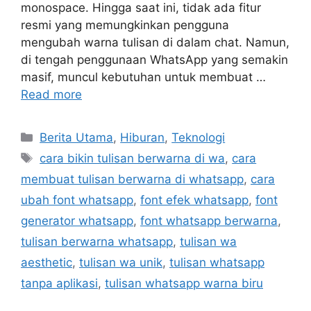
monospace. Hingga saat ini, tidak ada fitur
resmi yang memungkinkan pengguna
mengubah warna tulisan di dalam chat. Namun,
di tengah penggunaan WhatsApp yang semakin
masif, muncul kebutuhan untuk membuat …
Read more
C
Berita Utama
,
Hiburan
,
Teknologi
a
T
cara bikin tulisan berwarna di wa
,
cara
t
a
membuat tulisan berwarna di whatsapp
,
cara
e
g
ubah font whatsapp
,
font efek whatsapp
,
font
g
s
generator whatsapp
,
font whatsapp berwarna
,
o
r
tulisan berwarna whatsapp
,
tulisan wa
i
aesthetic
,
tulisan wa unik
,
tulisan whatsapp
e
tanpa aplikasi
,
tulisan whatsapp warna biru
s