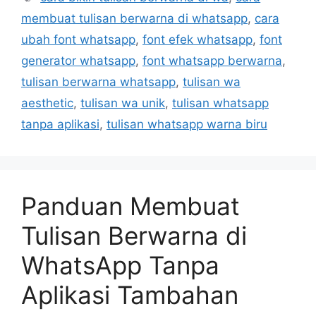
e
a
membuat tulisan berwarna di whatsapp
,
cara
g
g
ubah font whatsapp
,
font efek whatsapp
,
font
o
s
r
generator whatsapp
,
font whatsapp berwarna
,
i
tulisan berwarna whatsapp
,
tulisan wa
e
aesthetic
,
tulisan wa unik
,
tulisan whatsapp
s
tanpa aplikasi
,
tulisan whatsapp warna biru
Panduan Membuat
Tulisan Berwarna di
WhatsApp Tanpa
Aplikasi Tambahan