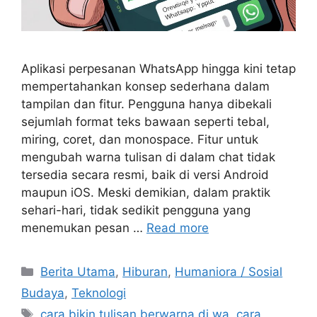
Aplikasi perpesanan WhatsApp hingga kini tetap
mempertahankan konsep sederhana dalam
tampilan dan fitur. Pengguna hanya dibekali
sejumlah format teks bawaan seperti tebal,
miring, coret, dan monospace. Fitur untuk
mengubah warna tulisan di dalam chat tidak
tersedia secara resmi, baik di versi Android
maupun iOS. Meski demikian, dalam praktik
sehari-hari, tidak sedikit pengguna yang
menemukan pesan …
Read more
C
Berita Utama
,
Hiburan
,
Humaniora / Sosial
a
Budaya
,
Teknologi
t
T
cara bikin tulisan berwarna di wa
,
cara