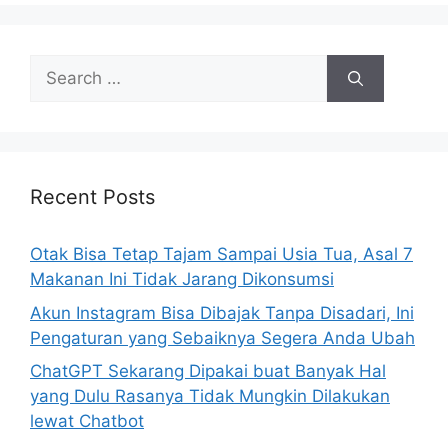
S
e
a
r
c
h
Recent Posts
f
o
Otak Bisa Tetap Tajam Sampai Usia Tua, Asal 7
r
Makanan Ini Tidak Jarang Dikonsumsi
:
Akun Instagram Bisa Dibajak Tanpa Disadari, Ini
Pengaturan yang Sebaiknya Segera Anda Ubah
ChatGPT Sekarang Dipakai buat Banyak Hal
yang Dulu Rasanya Tidak Mungkin Dilakukan
lewat Chatbot