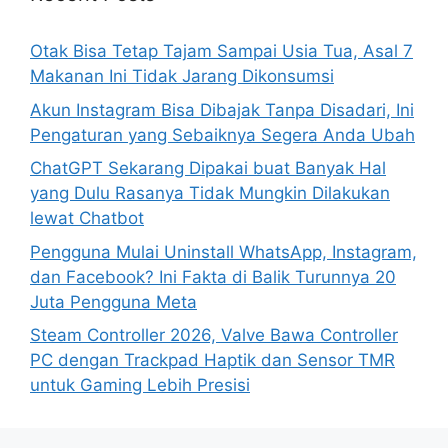
f
o
Otak Bisa Tetap Tajam Sampai Usia Tua, Asal 7
r
Makanan Ini Tidak Jarang Dikonsumsi
:
Akun Instagram Bisa Dibajak Tanpa Disadari, Ini
Pengaturan yang Sebaiknya Segera Anda Ubah
ChatGPT Sekarang Dipakai buat Banyak Hal
yang Dulu Rasanya Tidak Mungkin Dilakukan
lewat Chatbot
Pengguna Mulai Uninstall WhatsApp, Instagram,
dan Facebook? Ini Fakta di Balik Turunnya 20
Juta Pengguna Meta
Steam Controller 2026, Valve Bawa Controller
PC dengan Trackpad Haptik dan Sensor TMR
untuk Gaming Lebih Presisi