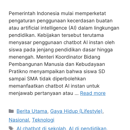
Pemerintah Indonesia mulai memperketat
pengaturan penggunaan kecerdasan buatan
atau artificial intelligence (AI) dalam lingkungan
pendidikan. Kebijakan tersebut terutama
menyasar penggunaan chatbot AI instan oleh
siswa pada jenjang pendidikan dasar hingga
menengah. Menteri Koordinator Bidang
Pembangunan Manusia dan Kebudayaan
Pratikno menyampaikan bahwa siswa SD
sampai SMA tidak diperbolehkan
memanfaatkan chatbot AI instan untuk
menjawab pertanyaan atau …
Read more
C
Berita Utama
,
Gaya Hidup (Lifestyle)
,
a
Nasional
,
Teknologi
t
T
AI chatbot di sekolah
,
AI di pendidikan
,