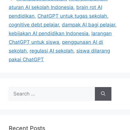
e
a
aturan AI sekolah Indonesia
,
brain rot AI
g
g
pendidikan
,
ChatGPT untuk tugas sekolah
,
o
s
r
cognitive debt pelajar
,
dampak AI bagi pelajar
,
i
kebijakan AI pendidikan Indonesia
,
larangan
e
ChatGPT untuk siswa
,
penggunaan AI di
s
sekolah
,
regulasi AI sekolah
,
siswa dilarang
pakai ChatGPT
S
e
a
r
c
h
Recent Posts