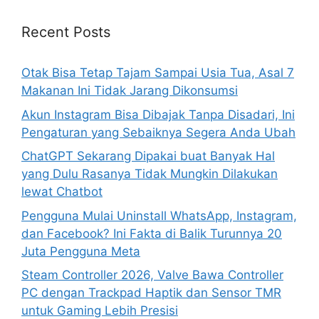
c
h
Recent Posts
f
o
Otak Bisa Tetap Tajam Sampai Usia Tua, Asal 7
r
Makanan Ini Tidak Jarang Dikonsumsi
:
Akun Instagram Bisa Dibajak Tanpa Disadari, Ini
Pengaturan yang Sebaiknya Segera Anda Ubah
ChatGPT Sekarang Dipakai buat Banyak Hal
yang Dulu Rasanya Tidak Mungkin Dilakukan
lewat Chatbot
Pengguna Mulai Uninstall WhatsApp, Instagram,
dan Facebook? Ini Fakta di Balik Turunnya 20
Juta Pengguna Meta
Steam Controller 2026, Valve Bawa Controller
PC dengan Trackpad Haptik dan Sensor TMR
untuk Gaming Lebih Presisi