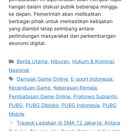
hangat dalam diskusi publik beberapa minggu
ke depan. Pemerintah akan melibatkan
berbagai pihak untuk memastikan kebijakan
yang diambil tetap seimbang antara
perlindungan masyarakat dan perkembangan
ekonomi digital.
C
Berita Utama
,
Hiburan
,
Hukum & Kriminal
,
a
Nasional
t
T
Dampak Game Online
,
E-sport Indonesia
,
e
a
Kecanduan Game
,
Kekerasan Remaja
,
g
g
Pembatasan Game Online
,
Prabowo Subianto
,
o
s
r
PUBG
,
PUBG Diblokir
,
PUBG Indonesia
,
PUBG
i
Mobile
e
Tragedi Ledakan di SMA 72 Jakarta: Antara
s