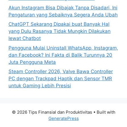
:
Akun Instagram Bisa Dibajak Tanpa Disadari, Ini
Pengaturan yang Sebaiknya Segera Anda Ubah
ChatGPT Sekarang Dipakai buat Banyak Hal
yang Dulu Rasanya Tidak Mungkin Dilakukan
lewat Chatbot
Pengguna Mulai Uninstall WhatsApp, Instagram,
dan Facebook? Ini Fakta di Balik Turunnya 20
Juta Pengguna Meta
Steam Controller 2026, Valve Bawa Controller
PC dengan Trackpad Haptik dan Sensor TMR
untuk Gaming Lebih Presisi
© 2026 Tips Finansial dan Produktivitas
• Built with
GeneratePress