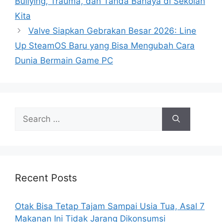
Bullying, Trauma, dan Tanda Bahaya di Sekolah
Kita
Valve Siapkan Gebrakan Besar 2026: Line
Up SteamOS Baru yang Bisa Mengubah Cara
Dunia Bermain Game PC
S
e
a
r
c
h
Recent Posts
f
o
Otak Bisa Tetap Tajam Sampai Usia Tua, Asal 7
r
Makanan Ini Tidak Jarang Dikonsumsi